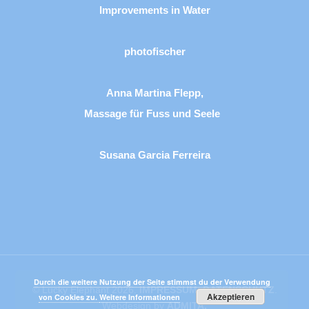
Improvements in Water
photofischer
Anna Martina Flepp,
Massage für Fuss und Seele
Susana Garcia Ferreira
Durch die weitere Nutzung der Seite stimmst du der Verwendung
© Lucky Elephant 2026.
IMPRESSUM
.
DATENSCHUTZ
.
Akzeptieren
von Cookies zu.
Weitere Informationen
Webdesign by
ADMITA.