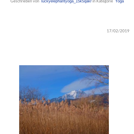
luckyelephantyoga_15k5qakr
Yoga
Geschrieben von
in Kategorie
17/02/2019