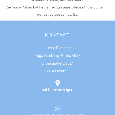
schneller kommt, als man denkt.
Die Yoga-Polizei hat heute frei: Ein paar „Regeln“, die du bei mir
getrost vergessen darfst.
KONTAKT
Lucky Elephant
Yoga Studio by Selina Götz
Grossmatte Ost 24
6014 Luzern
auf Karte anzeigen