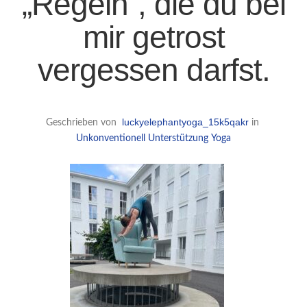
„Regeln“, die du bei
mir getrost
vergessen darfst.
luckyelephantyoga_15k5qakr
Geschrieben von
in
Unkonventionell
Unterstützung
Yoga