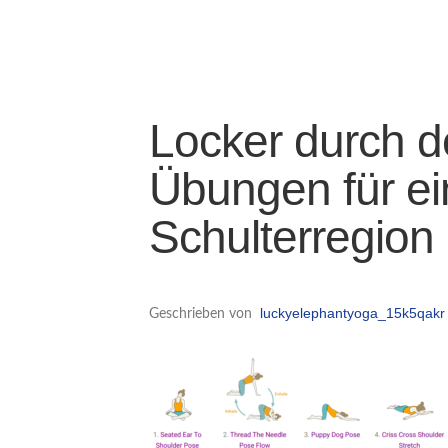
Locker durch de
Übungen für ei
Schulterregion
luckyelephantyoga_15k5qakr
Geschrieben von