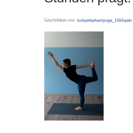
luckyelephantyoga_15k5qakr
Geschrieben von