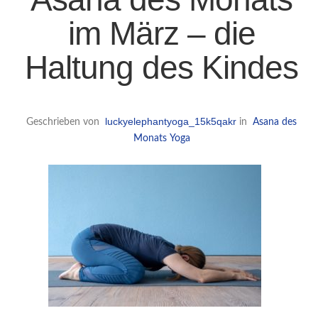
im März – die
Haltung des Kindes
luckyelephantyoga_15k5qakr
Geschrieben von
in
Asana des
Monats
Yoga