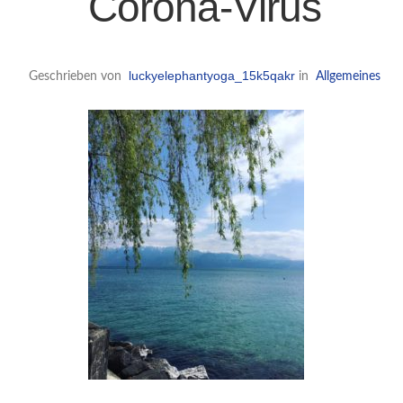
Corona-Virus
luckyelephantyoga_15k5qakr
Geschrieben von
in
Allgemeines