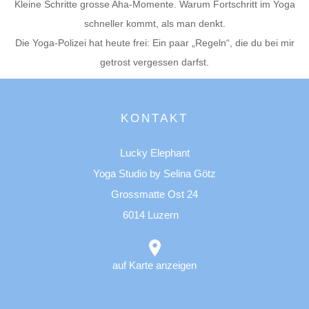
Kleine Schritte grosse Aha-Momente. Warum Fortschritt im Yoga
schneller kommt, als man denkt.
Die Yoga-Polizei hat heute frei: Ein paar „Regeln“, die du bei mir
getrost vergessen darfst.
KONTAKT
Lucky Elephant
Yoga Studio by Selina Götz
Grossmatte Ost 24
6014 Luzern
auf Karte anzeigen