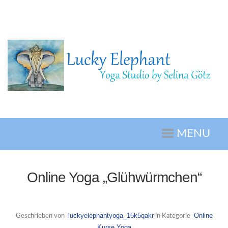
MENU
Online Yoga „Glühwürmchen“
luckyelephantyoga_15k5qakr
Online
Geschrieben von
in Kategorie
Kurse
Yoga