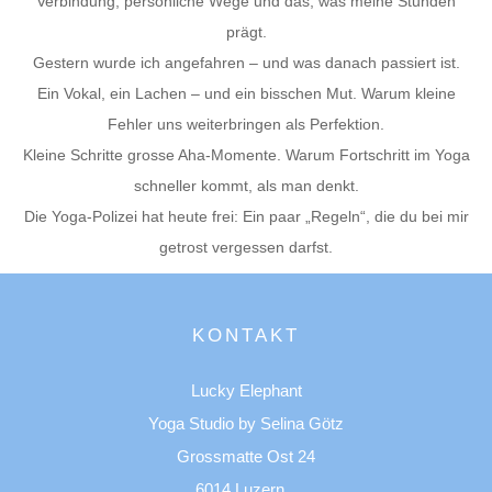
Verbindung, persönliche Wege und das, was meine Stunden
prägt.
Gestern wurde ich angefahren – und was danach passiert ist.
Ein Vokal, ein Lachen – und ein bisschen Mut. Warum kleine
Fehler uns weiterbringen als Perfektion.
Kleine Schritte grosse Aha-Momente. Warum Fortschritt im Yoga
schneller kommt, als man denkt.
Die Yoga-Polizei hat heute frei: Ein paar „Regeln“, die du bei mir
getrost vergessen darfst.
KONTAKT
Lucky Elephant
Yoga Studio by Selina Götz
Grossmatte Ost 24
6014 Luzern