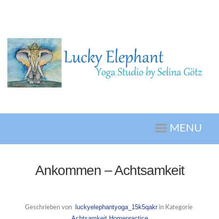
MENU
Ankommen – Achtsamkeit
luckyelephantyoga_15k5qakr
Geschrieben von
in Kategorie
Achtsamkeit
Homepractice