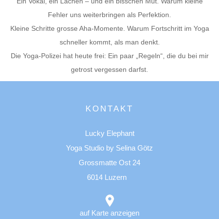
Ein Vokal, ein Lachen – und ein bisschen Mut. Warum kleine
Fehler uns weiterbringen als Perfektion.
Kleine Schritte grosse Aha-Momente. Warum Fortschritt im Yoga
schneller kommt, als man denkt.
Die Yoga-Polizei hat heute frei: Ein paar „Regeln“, die du bei mir
getrost vergessen darfst.
KONTAKT
Lucky Elephant
Yoga Studio by Selina Götz
Grossmatte Ost 24
6014 Luzern
auf Karte anzeigen