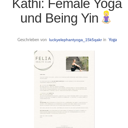
Kathi: Female Yoga
und Being Yin
luckyelephantyoga_15k5qakr
Geschrieben von
in
Yoga