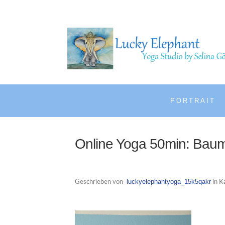
PORTRAIT
Online Yoga 50min: Bau
luckyelephantyoga_15k5qakr
Geschrieben von
in K