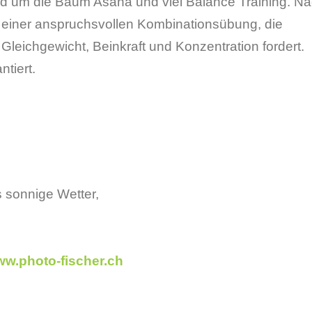
und um die Baum Asana und viel Balance Training. N
t einer anspruchsvollen Kombinationsübung, die
 Gleichgewicht, Beinkraft und Konzentration fordert.
ntiert.
s sonnige Wetter,
www.photo-fischer.ch