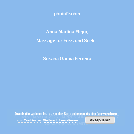
photofischer
Anna Martina Flepp,
Massage für Fuss und Seele
Susana Garcia Ferreira
Durch die weitere Nutzung der Seite stimmst du der Verwendung
© Lucky Elephant 2026.
IMPRESSUM
.
DATENSCHUTZ
.
Akzeptieren
von Cookies zu.
Weitere Informationen
Webdesign by
ADMITA.