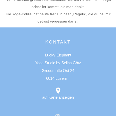
schneller kommt, als man denkt.
Die Yoga-Polizei hat heute frei: Ein paar „Regeln“, die du bei mir
getrost vergessen darfst.
KONTAKT
Lucky Elephant
Yoga Studio by Selina Götz
Grossmatte Ost 24
6014 Luzern
auf Karte anzeigen