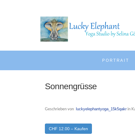
PORTRAIT
Sonnengrüsse
luckyelephantyoga_15k5qakr
Geschrieben von
in K
CHF 12.00 – Kaufen