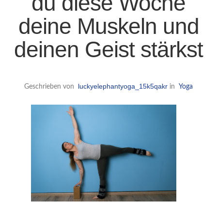
du diese Woche
deine Muskeln und
deinen Geist stärkst
luckyelephantyoga_15k5qakr
Geschrieben von
in
Yoga